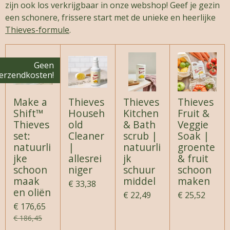
zijn ook los verkrijgbaar in onze webshop! Geef je gezin
een schonere, frissere start met de unieke en heerlijke
Thieves-formule
.
Geen
erzendkosten!
Make a
Thieves
Thieves
Thieves
Shift™
Househ
Kitchen
Fruit &
Thieves
old
& Bath
Veggie
set:
Cleaner
scrub |
Soak |
natuurli
|
natuurli
groente
jke
allesrei
jk
& fruit
schoon
niger
schuur
schoon
maak
middel
maken
€ 33,38
en oliën
€ 22,49
€ 25,52
€ 176,65
€ 186,45