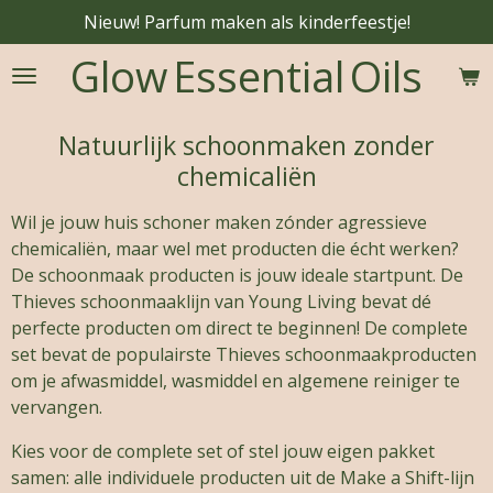
Nieuw! Parfum maken als kinderfeestje!
Ga
direct
Glow
Essential
Oils
naar
de
hoofdinhoud
Natuurlijk schoonmaken zonder
chemicaliën
Wil je jouw huis schoner maken zónder agressieve
chemicaliën, maar wel met producten die écht werken?
De schoonmaak producten is jouw ideale startpunt. De
Thieves schoonmaaklijn van Young Living bevat dé
perfecte producten om direct te beginnen! De complete
set bevat de populairste Thieves schoonmaakproducten
om je afwasmiddel, wasmiddel en algemene reiniger te
vervangen.
Kies voor de complete set of stel jouw eigen pakket
samen: alle individuele producten uit de Make a Shift-lijn