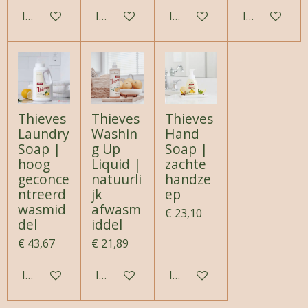
In winkelwagen
In winkelwagen
In winkelwagen
In winkelwa
Thieves
Thieves
Thieves
Laundry
Washin
Hand
Soap |
g Up
Soap |
hoog
Liquid |
zachte
geconce
natuurli
handze
ntreerd
jk
ep
wasmid
afwasm
€ 23,10
del
iddel
€ 43,67
€ 21,89
In winkelwagen
In winkelwagen
In winkelwagen