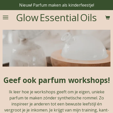
Nieuw! Parfum maken als kinderfeestje!
Ga
direct
Glow
Essential
Oils
naar
de
hoofdinhoud
Geef ook parfum workshops!
Ik leer hoe je workshops geeft om je eigen, unieke
parfum te maken zónder synthetische rommel. Zo
inspireer je anderen tot een bewuste leefstijl én
vergroot je je inkomen. Je krijgt van mijn training, kant-