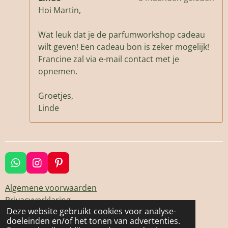
Hoi Martin,
Wat leuk dat je de parfumworkshop cadeau
wilt geven! Een cadeau bon is zeker mogelijk!
Francine zal via e-mail contact met je
opnemen.
Groetjes,
Linde
W
I
P
h
n
i
a
s
n
Algemene voorwaarden
t
t
t
Privacyverklaring
s
a
e
Deze website gebruikt cookies voor analyse-
© 2025 Glow Essential Oils
A
g
r
doeleinden en/of het tonen van advertenties.
p
r
e
Powered by
JouwWeb