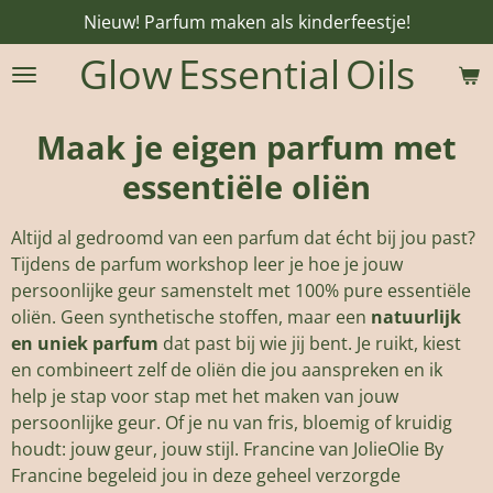
Nieuw! Parfum maken als kinderfeestje!
Ga
direct
Glow
Essential
Oils
naar
de
hoofdinhoud
Maak je eigen parfum met
essentiële oliën
Altijd al gedroomd van een parfum dat écht bij jou past?
Tijdens de parfum workshop leer je hoe je jouw
persoonlijke geur samenstelt met 100% pure essentiële
oliën. Geen synthetische stoffen, maar een
natuurlijk
en uniek parfum
dat past bij wie jij bent. Je ruikt, kiest
en combineert zelf de oliën die jou aanspreken en ik
help je stap voor stap met het maken van jouw
persoonlijke geur. Of je nu van fris, bloemig of kruidig
houdt: jouw geur, jouw stijl. Francine van JolieOlie By
Francine
begeleid jou in deze geheel verzorgde