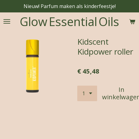
Nieuw! Parfum maken als kinderfeestje!
Ga
direct
Glow
Essential
Oils
naar
de
hoofdinhoud
Kidscent
Kidpower roller
€ 45,48
In
winkelwage