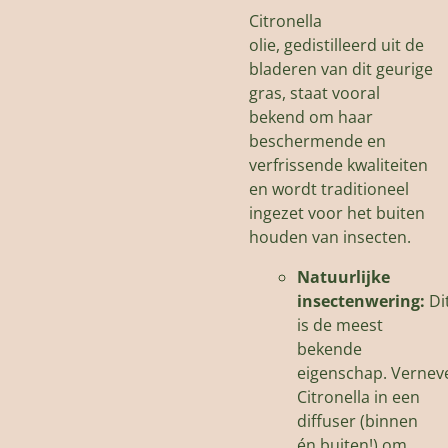
Citronella
olie,
gedistilleerd uit de
bladeren van dit geurige
gras,
staat vooral
bekend om haar
beschermende en
verfrissende kwaliteiten
en wordt traditioneel
ingezet voor het buiten
houden van insecten.
Natuurlijke
insectenwering:
Di
is de meest
bekende
eigenschap.
Vernev
Citronella in een
diffuser (binnen
én buiten!
) om