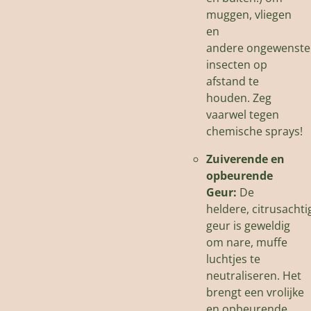
muggen,
vliegen
en
andere
ongewenste
insecten
op
afstand te
houden.
Zeg
vaarwel tegen
chemische sprays!
Zuiverende en
opbeurende
Geur:
De
heldere,
citrusachti
geur is geweldig
om nare,
muffe
luchtjes te
neutraliseren.
Het
brengt een
vrolijke
en opbeurende