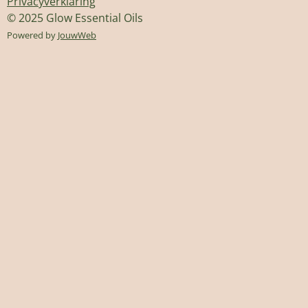
Privacyverklaring
s
a
e
© 2025 Glow Essential Oils
A
g
r
p
r
e
Powered by
JouwWeb
p
a
s
m
t