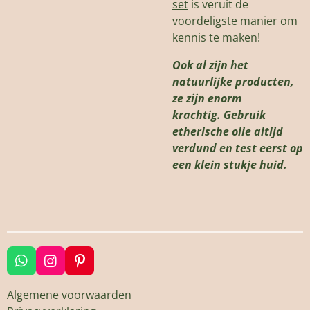
set
is veruit de
voordeligste manier om
kennis te maken!
Ook al zijn het
natuurlijke producten,
ze zijn enorm
krachtig.
Gebruik
etherische olie altijd
verdund en test eerst op
een klein stukje huid.
W
I
P
h
n
i
a
s
n
Algemene voorwaarden
t
t
t